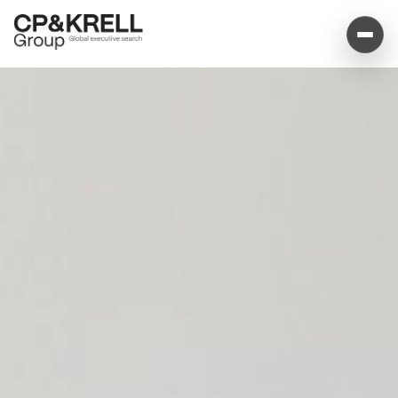
9
7
+
5
5
%
6
3
+
2
0
%
0
8
9
6
6
6
7
4
+
3
1
2
1
9
%
7
7
+
8
5
0
4
2
%
2
0
2
8
8
9
9
6
7
5
3
6
3
1
%
9
9
%
0
7
%
6
4
+
4
2
6
0
0
2
1
8
3
7
5
9
5
3
+
1
1
%
2
9
+