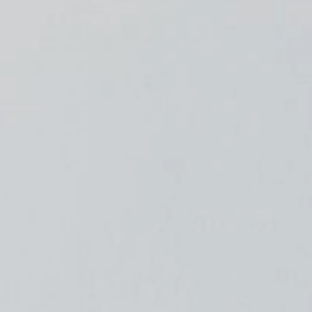
3
1
%
9
9
%
0
7
%
6
4
+
4
2
6
0
0
2
1
8
3
7
5
9
5
3
+
1
1
%
2
9
+
8
6
%
6
4
9
2
2
6
3
0
+
9
7
2
7
5
%
3
3
+
4
1
0
0
8
%
8
6
2
4
4
9
5
2
7
1
9
6
9
7
%
5
5
%
6
3
%