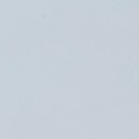
6
4
%
4
2
2
0
0
9
1
8
7
7
5
6
5
3
%
1
1
%
2
9
%
8
6
+
6
4
6
2
2
2
3
0
3
9
7
9
7
5
+
3
3
%
4
1
+
0
8
%
8
6
9
4
4
6
5
2
+
1
9
2
9
7
%
5
5
+
6
3
0
2
0
%
0
8
2