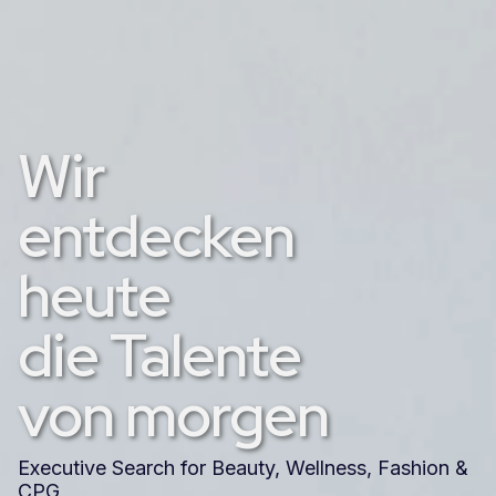
2
0
+
0
8
6
6
6
2
7
4
3
3
1
9
1
9
+
7
7
%
8
5
+
4
2
%
2
0
9
Wir
8
8
6
9
6
+
5
3
2
entdecken
3
1
%
9
9
+
0
7
0
heute
6
4
%
4
2
2
0
0
9
1
8
7
die Talente
7
5
6
5
3
%
1
1
%
von morgen
2
9
%
8
6
+
6
4
6
2
2
2
Executive Search for Beauty, Wellness, Fashion &
CPG