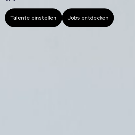
3
0
3
9
7
9
7
5
+
3
3
%
4
1
+
Talente einstellen
Jobs entdecken
0
8
%
8
6
9
4
4
6
5
2
+
1
9
2
9
7
%
5
5
+
6
3
0
2
0
%
0
8
2
6
6
9
7
4
7
3
1
6
1
9
%
7
7
%
8
5
%
4
2
+
2
0
6
8
8
2
9
6
3
5
3
9
3
1
+