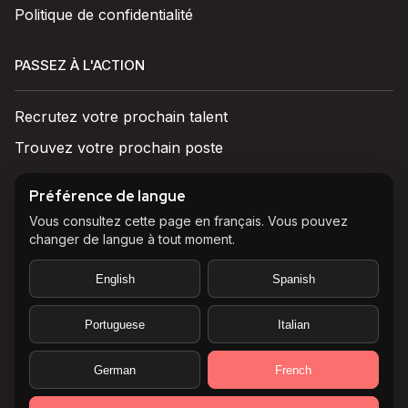
Politique de confidentialité
PASSEZ À L'ACTION
Recrutez votre prochain talent
Trouvez votre prochain poste
Préférence de langue
ÉCHANGER
Vous consultez cette page en français. Vous pouvez
changer de langue à tout moment.
Parlons-en
English
Spanish
Portuguese
Italian
Nous connectons des candidats ambitieux et
German
French
performants à des marques internationales en
croissance dans la mode, la beauté et le bien-être.